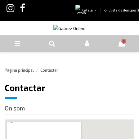
Català
Llista de desitjos (
)
0
Pàgina principal
Contactar
Contactar
On som