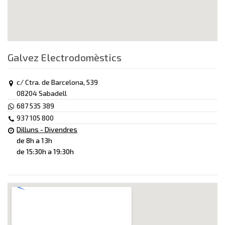
Galvez Electrodomèstics
c/ Ctra. de Barcelona, 539
08204 Sabadell
687 535 389
937 105 800
Dilluns - Divendres
de 8h a 13h
de 15:30h a 19:30h