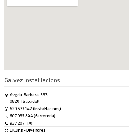
Galvez Instal·lacions
Avgda. Barberà, 333
08204 Sabadell
620 573 142
(Instal·lacions)
607 035 844
(Ferreteria)
937 207 470
Dilluns - Divendres