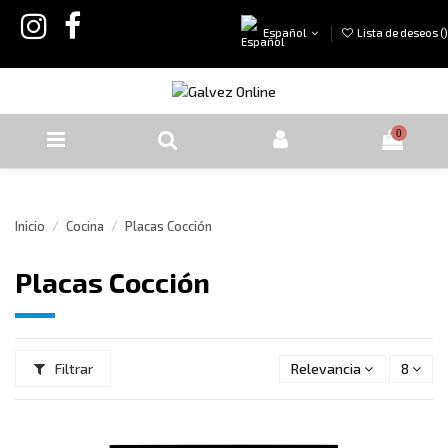
Español
Lista de deseos (
)
0
Inicio
Cocina
Placas Cocción
Placas Cocción
Filtrar
Relevancia
8